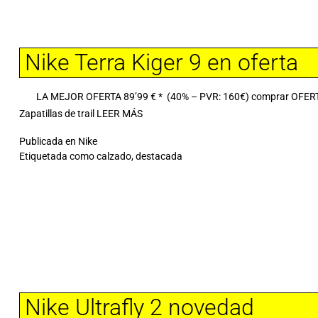
Nike Terra Kiger 9 en oferta
LA MEJOR OFERTA 89’99 € * (40% – PVR: 160€) comprar OFERTA Nik
Zapatillas de trail
LEER MÁS
Publicada en
Nike
Etiquetada como
calzado
,
destacada
Nike Ultrafly 2 novedad