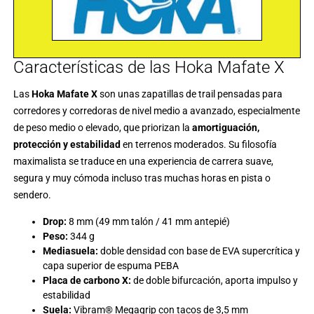
Características de las Hoka Mafate X
Las
Hoka Mafate X
son unas zapatillas de trail pensadas para
corredores y corredoras de nivel medio a avanzado, especialmente
de peso medio o elevado, que priorizan la
amortiguación,
protección y estabilidad
en terrenos moderados. Su filosofía
maximalista se traduce en una experiencia de carrera suave,
segura y muy cómoda incluso tras muchas horas en pista o
sendero.
Drop:
8 mm (49 mm talón / 41 mm antepié)
Peso:
344 g
Mediasuela:
doble densidad con base de EVA supercrítica y
capa superior de espuma PEBA
Placa de carbono X:
de doble bifurcación, aporta impulso y
estabilidad
Suela:
Vibram® Megagrip con tacos de 3,5 mm