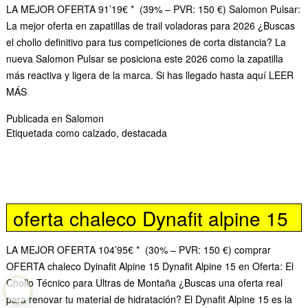
LA MEJOR OFERTA 91’19€ * (39% – PVR: 150 €) Salomon Pulsar:
La mejor oferta en zapatillas de trail voladoras para 2026 ¿Buscas
el chollo definitivo para tus competiciones de corta distancia? La
nueva Salomon Pulsar se posiciona este 2026 como la zapatilla
más reactiva y ligera de la marca. Si has llegado hasta aquí
LEER
MÁS
Publicada en
Salomon
Etiquetada como
calzado
,
destacada
oferta chaleco Dynafit alpine 15
LA MEJOR OFERTA 104’95€ * (30% – PVR: 150 €) comprar
OFERTA chaleco Dyinafit Alpine 15 Dynafit Alpine 15 en Oferta: El
Chollo Técnico para Ultras de Montaña ¿Buscas una oferta real
para renovar tu material de hidratación? El Dynafit Alpine 15 es la