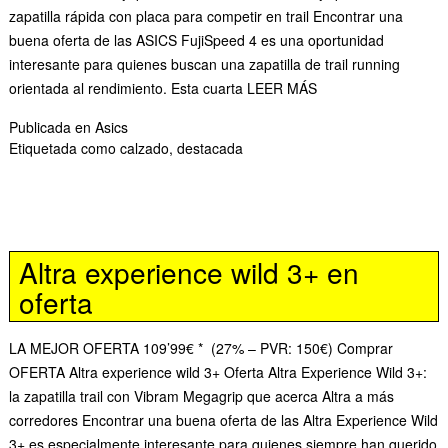
zapatilla rápida con placa para competir en trail Encontrar una
buena oferta de las ASICS FujiSpeed 4 es una oportunidad
interesante para quienes buscan una zapatilla de trail running
orientada al rendimiento. Esta cuarta
LEER MÁS
Publicada en
Asics
Etiquetada como
calzado
,
destacada
Altra experience wild 3+ en
oferta
LA MEJOR OFERTA 109’99€ * (27% – PVR: 150€) Comprar
OFERTA Altra experience wild 3+ Oferta Altra Experience Wild 3+:
la zapatilla trail con Vibram Megagrip que acerca Altra a más
corredores Encontrar una buena oferta de las Altra Experience Wild
3+ es especialmente interesante para quienes siempre han querido