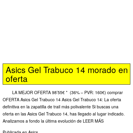
Asics Gel Trabuco 14 morado en
oferta
LA MEJOR OFERTA 98’55€ * (36% – PVR: 160€) comprar
OFERTA Asics Gel Trabuco 14 Asics Gel Trabuco 14: La oferta
definitiva en la zapatilla de trail más polivalente Si buscas una
oferta en las Asics Gel Trabuco 14, has llegado al lugar indicado.
Analizamos a fondo la última evolución de
LEER MÁS
Publicada en
Asics