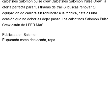
calcetines Salomon pulse crew Calcetines Salomon Pulse Crew: la
oferta perfecta para tus tiradas de trail Si buscas renovar tu
equipación de carrera sin renunciar a la técnica, esta es una
ocasión que no deberías dejar pasar. Los calcetines Salomon Pulse
Crew están de
LEER MÁS
Publicada en
Salomon
Etiquetada como
destacada
,
ropa