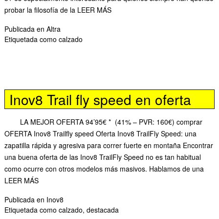
probar la filosofía de la
LEER MÁS
Publicada en
Altra
Etiquetada como
calzado
Inov8 Trail fly speed en oferta
LA MEJOR OFERTA 94’95€ * (41% – PVR: 160€) comprar
OFERTA Inov8 Trailfly speed Oferta Inov8 TrailFly Speed: una
zapatilla rápida y agresiva para correr fuerte en montaña Encontrar
una buena oferta de las Inov8 TrailFly Speed no es tan habitual
como ocurre con otros modelos más masivos. Hablamos de una
LEER MÁS
Publicada en
Inov8
Etiquetada como
calzado
,
destacada