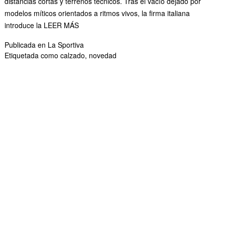
distancias cortas y terrenos técnicos. Tras el vacío dejado por
modelos míticos orientados a ritmos vivos, la firma italiana
introduce la
LEER MÁS
Publicada en
La Sportiva
Etiquetada como
calzado
,
novedad