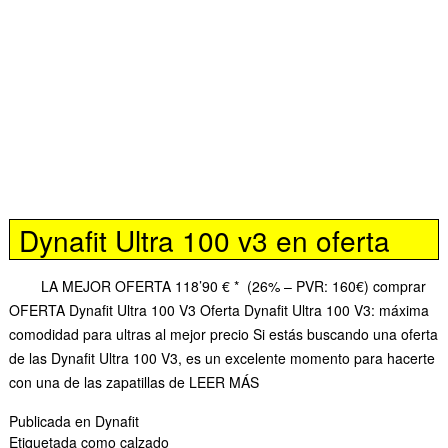
Dynafit Ultra 100 v3 en oferta
LA MEJOR OFERTA 118’90 € * (26% – PVR: 160€) comprar
OFERTA Dynafit Ultra 100 V3 Oferta Dynafit Ultra 100 V3: máxima
comodidad para ultras al mejor precio Si estás buscando una oferta
de las Dynafit Ultra 100 V3, es un excelente momento para hacerte
con una de las zapatillas de
LEER MÁS
Publicada en
Dynafit
Etiquetada como
calzado