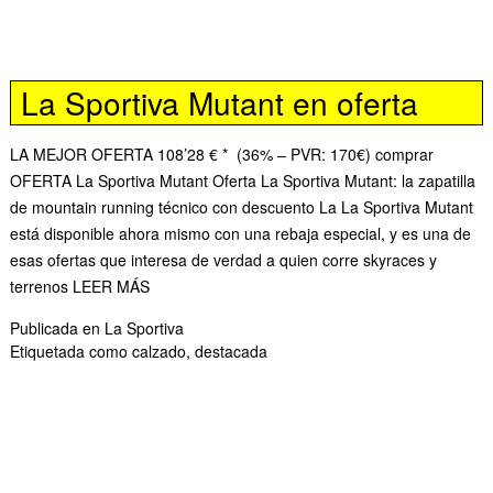
La Sportiva Mutant en oferta
LA MEJOR OFERTA 108’28 € * (36% – PVR: 170€) comprar
OFERTA La Sportiva Mutant Oferta La Sportiva Mutant: la zapatilla
de mountain running técnico con descuento La La Sportiva Mutant
está disponible ahora mismo con una rebaja especial, y es una de
esas ofertas que interesa de verdad a quien corre skyraces y
terrenos
LEER MÁS
Publicada en
La Sportiva
Etiquetada como
calzado
,
destacada