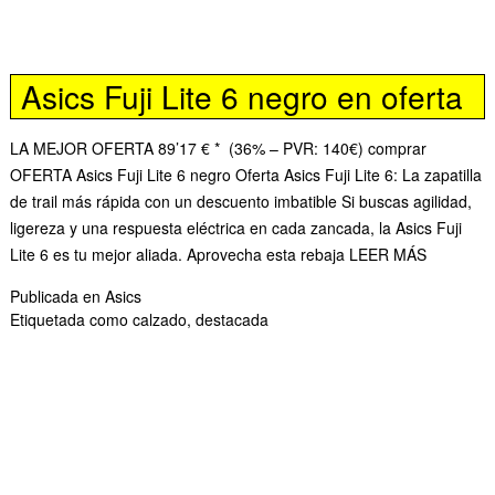
Asics Fuji Lite 6 negro en oferta
LA MEJOR OFERTA 89’17 € * (36% – PVR: 140€) comprar
OFERTA Asics Fuji Lite 6 negro Oferta Asics Fuji Lite 6: La zapatilla
de trail más rápida con un descuento imbatible Si buscas agilidad,
ligereza y una respuesta eléctrica en cada zancada, la Asics Fuji
Lite 6 es tu mejor aliada. Aprovecha esta rebaja
LEER MÁS
Publicada en
Asics
Etiquetada como
calzado
,
destacada