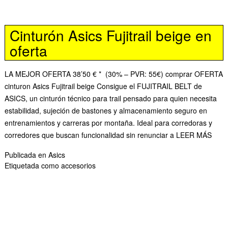
Cinturón Asics Fujitrail beige en
oferta
LA MEJOR OFERTA 38’50 € * (30% – PVR: 55€) comprar OFERTA
cinturon Asics Fujitrail beige Consigue el FUJITRAIL BELT de
ASICS, un cinturón técnico para trail pensado para quien necesita
estabilidad, sujeción de bastones y almacenamiento seguro en
entrenamientos y carreras por montaña. Ideal para corredoras y
corredores que buscan funcionalidad sin renunciar a
LEER MÁS
Publicada en
Asics
Etiquetada como
accesorios