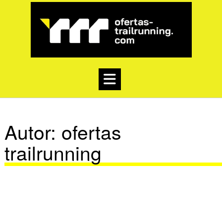
Autor:
ofertas
trailrunning