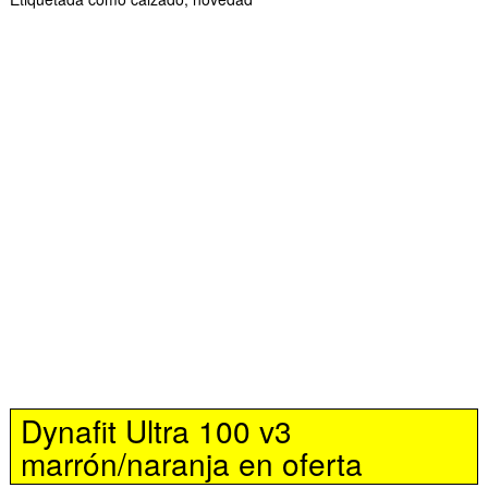
Dynafit Ultra 100 v3
marrón/naranja en oferta