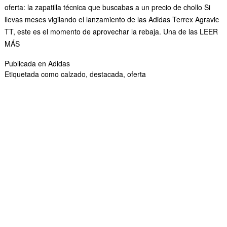
oferta: la zapatilla técnica que buscabas a un precio de chollo Si
llevas meses vigilando el lanzamiento de las Adidas Terrex Agravic
TT, este es el momento de aprovechar la rebaja. Una de las
LEER
MÁS
Publicada en
Adidas
Etiquetada como
calzado
,
destacada
,
oferta