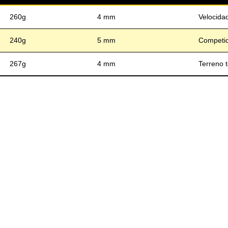
260g
4 mm
Velocidad
240g
5 mm
Competic
267g
4 mm
Terreno 