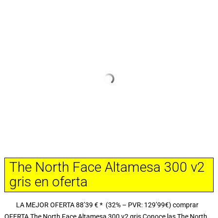
The North Face Altamesa 300 v2
gris en oferta
LA MEJOR OFERTA 88’39 € * (32% – PVR: 129’99€) comprar
OFERTA The North Face Altamesa 300 v2 gris Conoce las The North