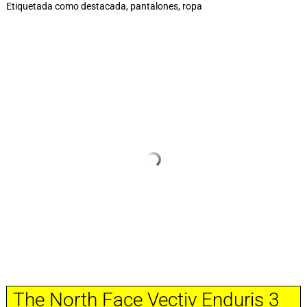
Etiquetada como
destacada
,
pantalones
,
ropa
The North Face Vectiv Enduris 3