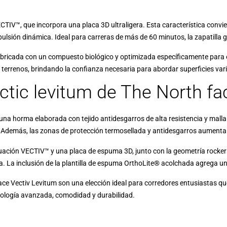
CTIV™, que incorpora una placa 3D ultraligera. Esta característica convi
lsión dinámica. Ideal para carreras de más de 60 minutos, la zapatilla
fabricada con un compuesto biológico y optimizada específicamente para e
 terrenos, brindando la confianza necesaria para abordar superficies var
ctic levitum de The North fa
n una horma elaborada con tejido antidesgarros de alta resistencia y mal
 Además, las zonas de protección termosellada y antidesgarros aumenta
uación VECTIV™ y una placa de espuma 3D, junto con la geometría rocker
ia. La inclusión de la plantilla de espuma OrthoLite® acolchada agrega u
 Face Vectiv Levitum son una elección ideal para corredores entusiastas 
nología avanzada, comodidad y durabilidad.