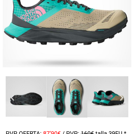
PVP OFERTA:
87’90€
/ PVP:
160€
talla 39EU *