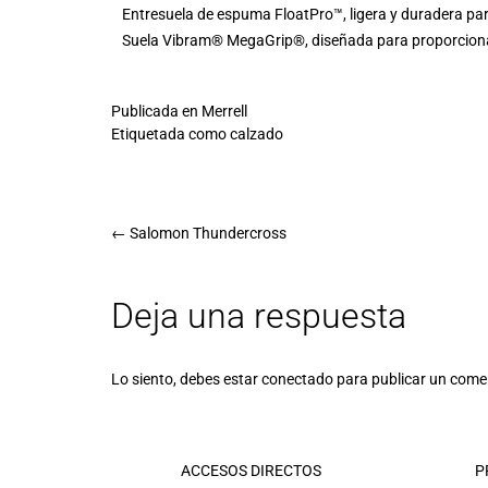
Entresuela de espuma FloatPro™, ligera y duradera pa
Suela Vibram® MegaGrip®, diseñada para proporcionar u
Publicada en
Merrell
Etiquetada como
calzado
←
Salomon Thundercross
Deja una respuesta
Lo siento, debes estar
conectado
para publicar un come
ACCESOS DIRECTOS
P