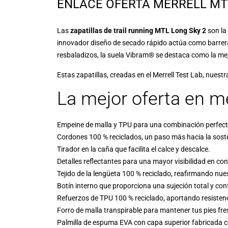
ENLACE OFERTA MERRELL MTL
Las
zapatillas de trail running MTL Long Sky 2
son la
innovador diseño de secado rápido actúa como barrera
resbaladizos, la suela Vibram® se destaca como la mej
Estas zapatillas, creadas en el Merrell Test Lab, nues
La mejor oferta en me
Empeine de malla y TPU para una combinación perfecta 
Cordones 100 % reciclados, un paso más hacia la soste
Tirador en la caña que facilita el calce y descalce.
Detalles reflectantes para una mayor visibilidad en co
Tejido de la lengüeta 100 % reciclado, reafirmando n
Botín interno que proporciona una sujeción total y con
Refuerzos de TPU 100 % reciclado, aportando resistenc
Forro de malla transpirable para mantener tus pies fr
Palmilla de espuma EVA con capa superior fabricada c