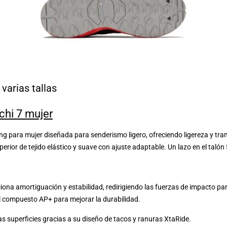
 varias tallas
hi 7 mujer
ng para mujer diseñada para senderismo ligero, ofreciendo ligereza y tran
erior de tejido elástico y suave con ajuste adaptable. Un lazo en el talón f
ciona amortiguación y estabilidad, redirigiendo las fuerzas de impacto 
el compuesto AP+ para mejorar la durabilidad.
as superficies gracias a su diseño de tacos y ranuras XtaRide.