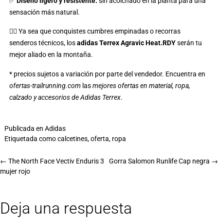
✅
Diseño ligero y resistente:
sin acolchado en la planta para una
sensación más natural.
🏃‍♂️ Ya sea que conquistes cumbres empinadas o recorras
senderos técnicos, los
adidas Terrex Agravic Heat.RDY
serán tu
mejor aliado en la montaña.
* precios sujetos a variación por parte del vendedor. Encuentra en
ofertas-trailrunning.com
las
mejores ofertas en material, ropa,
calzado y accesorios de Adidas Terrex
.
Publicada en
Adidas
Etiquetada como
calcetines
,
oferta
,
ropa
←
The North Face Vectiv Enduris 3
Gorra Salomon Runlife Cap negra
→
mujer rojo
Deja una respuesta