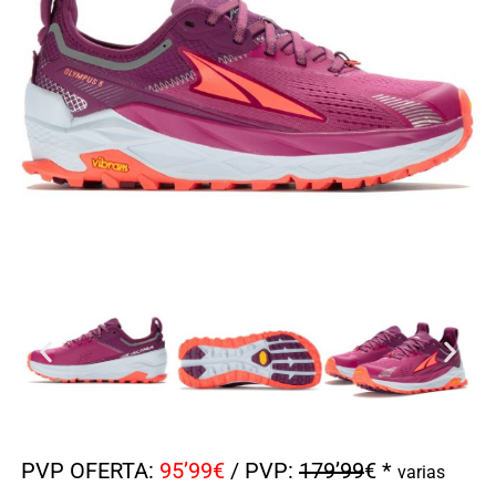
PVP OFERTA:
95’99€
/ PVP:
179’99
€ *
varias