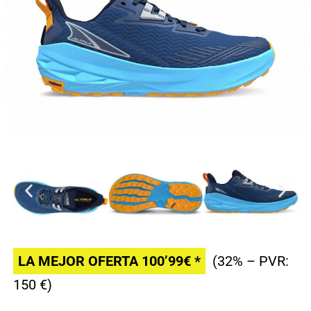
LA MEJOR OFERTA 100’99€ *
(32% – PVR:
150 €)