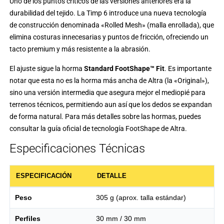
Uno de los puntos críticos de las versiones anteriores era la
durabilidad del tejido. La Timp 6 introduce una nueva tecnología
de construcción denominada «Rolled Mesh» (malla enrollada), que
elimina costuras innecesarias y puntos de fricción, ofreciendo un
tacto premium y más resistente a la abrasión.
El ajuste sigue la horma
Standard FootShape™ Fit
. Es importante
notar que esta no es la horma más ancha de Altra (la «Original»),
sino una versión intermedia que asegura mejor el mediopié para
terrenos técnicos, permitiendo aun así que los dedos se expandan
de forma natural. Para más detalles sobre las hormas, puedes
consultar la guía oficial de
tecnología FootShape de Altra
.
Especificaciones Técnicas
ESPECIFICACIÓN
DETALLE
Peso
305 g (aprox. talla estándar)
Perfiles
30 mm / 30 mm