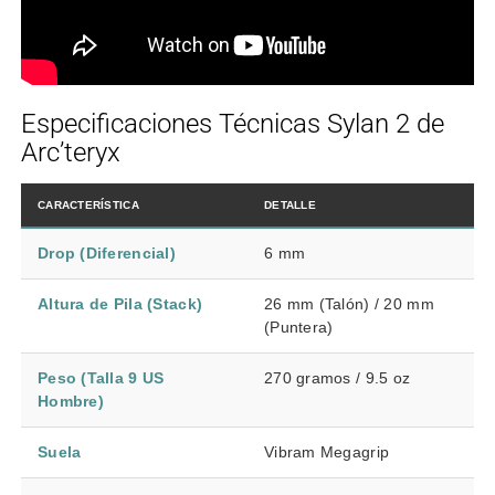
Especificaciones Técnicas Sylan 2 de
Arc’teryx
CARACTERÍSTICA
DETALLE
Drop (Diferencial)
6 mm
Altura de Pila (Stack)
26 mm (Talón) / 20 mm
(Puntera)
Peso (Talla 9 US
270 gramos / 9.5 oz
Hombre)
Suela
Vibram Megagrip