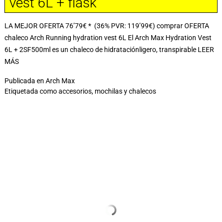
vest 6L + flask
LA MEJOR OFERTA 76’79€ * (36% PVR: 119’99€) comprar OFERTA
chaleco Arch Running hydration vest 6L El Arch Max Hydration Vest
6L + 2SF500ml es un chaleco de hidrataciónligero, transpirable
LEER
MÁS
Publicada en
Arch Max
Etiquetada como
accesorios
,
mochilas y chalecos