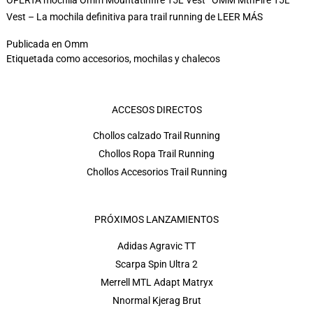
OFERTA mochila Omm Mountatinfire 15L Vest OMM MtnFire 15L
Vest – La mochila definitiva para trail running de
LEER MÁS
Publicada en
Omm
Etiquetada como
accesorios
,
mochilas y chalecos
ACCESOS DIRECTOS
Chollos calzado Trail Running
Chollos Ropa Trail Running
Chollos Accesorios Trail Running
PRÓXIMOS LANZAMIENTOS
Adidas Agravic TT
Scarpa Spin Ultra 2
Merrell MTL Adapt Matryx
Nnormal Kjerag Brut