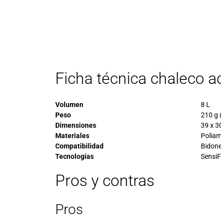
Ficha técnica chaleco a
Volumen
8 L
Peso
210 g 
Dimensiones
39 x 3
Materiales
Poliam
Compatibilidad
Bidone
Tecnologías
SensiF
Pros y contras
Pros