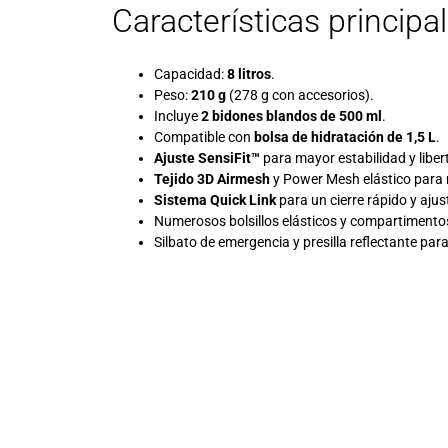
Características principa
Capacidad:
8 litros
.
Peso:
210 g
(278 g con accesorios).
Incluye
2 bidones blandos de 500 ml
.
Compatible con
bolsa de hidratación de 1,5 L
.
Ajuste SensiFit™
para mayor estabilidad y libe
Tejido 3D Airmesh
y Power Mesh elástico para 
Sistema Quick Link
para un cierre rápido y aju
Numerosos bolsillos elásticos y compartimentos
Silbato de emergencia y presilla reflectante pa