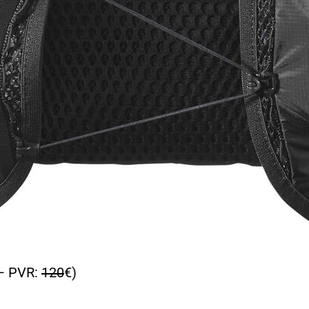
– PVR:
120
€)