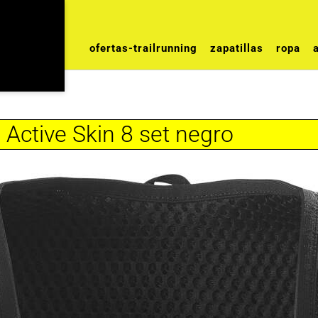
ofertas-trailrunning
zapatillas
ropa
Active Skin 8 set negro