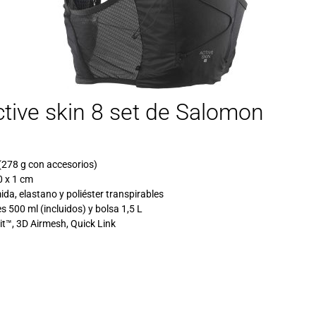
ctive skin 8 set de Salomon
(278 g con accesorios)
0 x 1 cm
ida, elastano y poliéster transpirables
s 500 ml (incluidos) y bolsa 1,5 L
it™
,
3D Airmesh
, Quick Link