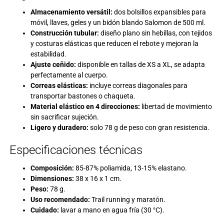
Almacenamiento versátil:
dos bolsillos expansibles para
móvil, llaves, geles y un
bidón blando Salomon de 500 ml
.
Construcción tubular:
diseño plano sin hebillas, con tejidos
y costuras elásticas que reducen el rebote y mejoran la
estabilidad.
Ajuste ceñido:
disponible en tallas de XS a XL, se adapta
perfectamente al cuerpo.
Correas elásticas:
incluye correas diagonales para
transportar bastones o chaqueta.
Material elástico en 4 direcciones:
libertad de movimiento
sin sacrificar sujeción.
Ligero y duradero:
solo 78 g de peso con gran resistencia.
Especificaciones técnicas
Composición:
85-87% poliamida, 13-15% elastano.
Dimensiones:
38 x 16 x 1 cm.
Peso:
78 g.
Uso recomendado:
Trail running y maratón.
Cuidado:
lavar a mano en agua fría (30 °C).