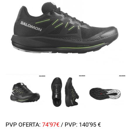
PVP OFERTA:
74’97€
/ PVP: 140’95 €