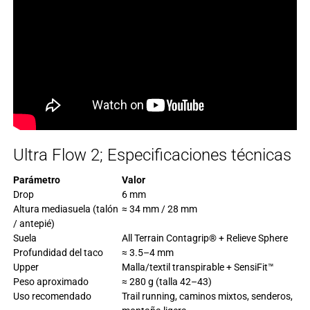
Ultra Flow 2; Especificaciones técnicas
Parámetro
Valor
Drop
6 mm
Altura mediasuela (talón
≈ 34 mm / 28 mm
/ antepié)
Suela
All Terrain Contagrip® + Relieve Sphere
Profundidad del taco
≈ 3.5–4 mm
Upper
Malla/textil transpirable + SensiFit™
Peso aproximado
≈ 280 g (talla 42–43)
Uso recomendado
Trail running, caminos mixtos, senderos,