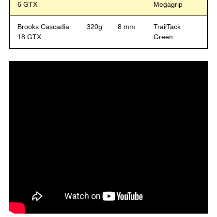
6 GTX
Megagrip
Brooks Cascadia
320g
8 mm
TrailTack
18 GTX
Green