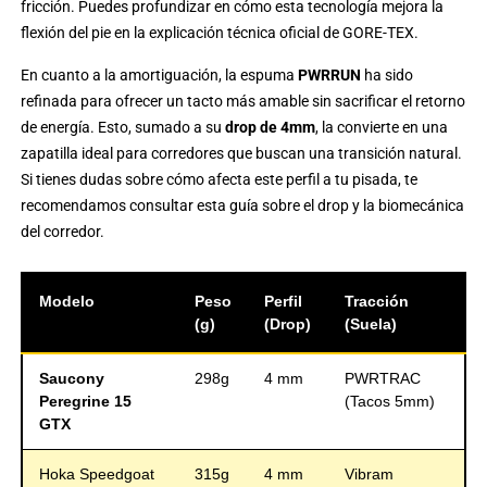
fricción. Puedes profundizar en cómo esta tecnología mejora la
flexión del pie en la
explicación técnica oficial de GORE-TEX
.
En cuanto a la amortiguación, la espuma
PWRRUN
ha sido
refinada para ofrecer un tacto más amable sin sacrificar el retorno
de energía. Esto, sumado a su
drop de 4mm
, la convierte en una
zapatilla ideal para corredores que buscan una transición natural.
Si tienes dudas sobre cómo afecta este perfil a tu pisada, te
recomendamos consultar esta
guía sobre el drop y la biomecánica
del corredor
.
Modelo
Peso
Perfil
Tracción
(g)
(Drop)
(Suela)
Saucony
298g
4 mm
PWRTRAC
Peregrine 15
(Tacos 5mm)
GTX
Hoka Speedgoat
315g
4 mm
Vibram