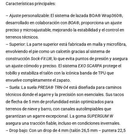
Características principales:
– Ajuste personalizable: El sistema de lazada BOA® Wrap360®,
desarrollado en colaboración con
BOA®
, proporciona un ajuste
preciso y microajustable, mejorando la estabilidad y el control en
terrenos técnicos.
– Superior: La parte superior está fabricada en malla y microfibra,
envolviendo el pie como un calcetín gracias al sistema de
construcción
Sock-Fit LW
, lo que evita puntos de presión y asegura
un ajuste cómodo y preciso. El sistema
EXO SCARPA
protege el
tobillo y estabiliza el talón con la icónica banda de TPU que
envuelve completamente el zapato.
– Suela: La suela
PRESA® TRN-04
está diseñada para caminos
técnicos donde el agarre y la precisión son esenciales. Sus tacos
de flecha de 5 mm de profundidad están optimizados para
terrenos de nieve y barro, con canales autolimpiables que
garantizan un agarre excepcional. La goma
SUPERGUM W
asegura una tracción fiable, incluso en condiciones invernales.
– Drop bajo: Con un drop de 4 mm (talón 26,5 mm – puntera 22,5