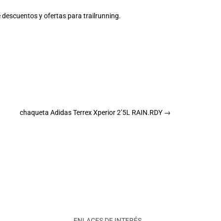
e
descuentos y ofertas para trailrunning
.
chaqueta Adidas Terrex Xperior 2’5L RAIN.RDY
→
ENLACES DE INTERÉS