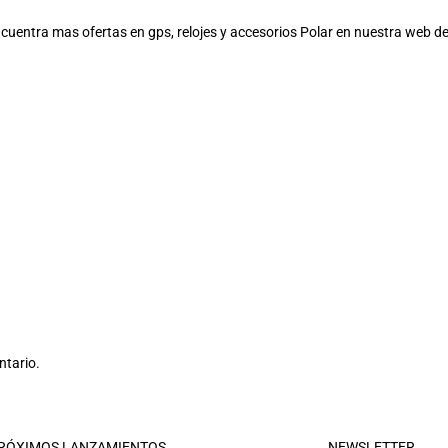
 Encuentra mas
ofertas en gps, relojes y accesorios Polar
en nuestra web d
ntario.
RÓXIMOS LANZAMIENTOS
NEWSLETTER