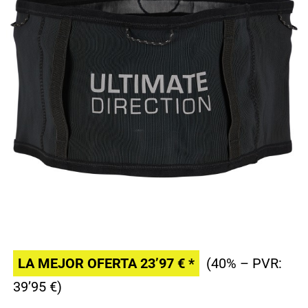
LA MEJOR OFERTA 23’97 € *
(40% – PVR:
39’95 €)