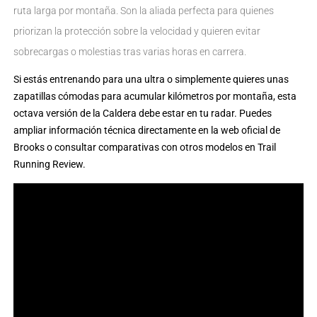
ruta larga por montaña. Son la aliada perfecta para quienes
priorizan la protección sobre la velocidad y quieren evitar
sobrecargas o molestias tras varias horas en carrera.
Si estás entrenando para una ultra o simplemente quieres unas
zapatillas cómodas para acumular kilómetros por montaña, esta
octava versión de la Caldera debe estar en tu radar. Puedes
ampliar información técnica directamente en la
web oficial de
Brooks
o consultar comparativas con otros modelos en
Trail
Running Review
.