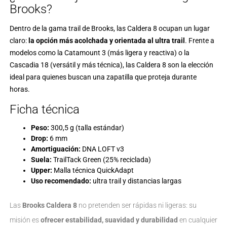
Brooks?
Dentro de la gama trail de Brooks, las Caldera 8 ocupan un lugar
claro:
la opción más acolchada y orientada al ultra trail
. Frente a
modelos como la
Catamount 3
(más ligera y reactiva) o la
Cascadia 18
(versátil y más técnica), las Caldera 8 son la elección
ideal para quienes buscan una zapatilla que proteja durante
horas.
Ficha técnica
Peso:
300,5 g (talla estándar)
Drop:
6 mm
Amortiguación:
DNA LOFT v3
Suela:
TrailTack Green (25% reciclada)
Upper:
Malla técnica QuickAdapt
Uso recomendado:
ultra trail y distancias largas
Las
Brooks Caldera 8
no pretenden ser rápidas ni ligeras: su
misión es
ofrecer estabilidad, suavidad y durabilidad
en cualquier