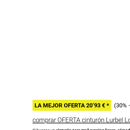
LA MEJOR OFERTA 20’93 € *
(30% –
comprar OFERTA cinturón Lurbel 