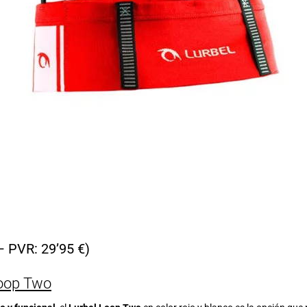
 PVR: 29’95 €)
Loop Two