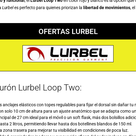
do y funcional
, el
Lurbel Loop Two
en color rojo y blanco es la opción que 
sa
Lurbel
es perfecto para quienes priorizan la
libertad de movimientos
, el
OFERTAS LURBEL
nturón Lurbel Loop Two:
 anclajes elásticos con topes regulables para fijar el dorsal sin dañar tu 
 con solo 10 cm de altura para un ajuste anatómico que se adapta como u
ipal de 27 cm ideal para el móvil o un soft flask, más dos bolsillos adicio
sta 2 litros, permitiendo llevar hasta dos botellines blandos de 150 ml.
 la zona trasera para mejorar tu visibilidad en condiciones de poca luz.