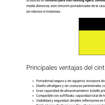
Si buscas un
cinturón para trail running ligero, cómo
media distancia, este cinturón portadorsales de la ca
sin rebotes ni molestias.
Principales ventajas del ci
Portadorsal seguro y sin agujeros: incorpora dos
Diseño ultraligero y sin costuras perimetrales,
Gran capacidad de almacenamiento: bolsillo princ
Compatible con softflasks: capacidad total de ha
Visibilidad y seguridad: detalles reflectantes en