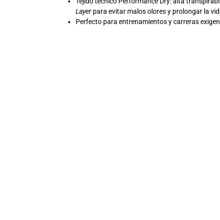
Tejido técnico Performance Dry: alta transpirab
Layer
para evitar malos olores y prolongar la vid
Perfecto para entrenamientos y carreras exigent