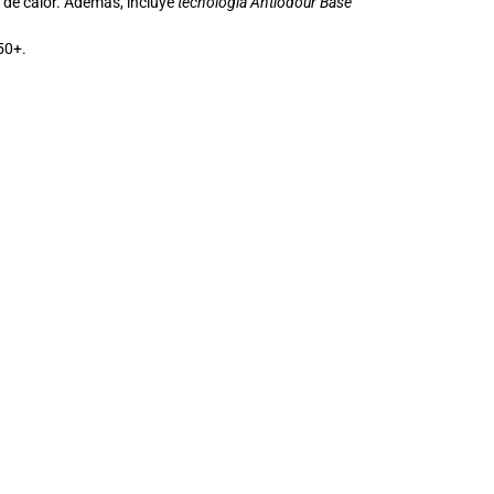
s de calor. Además, incluye
tecnología Antiodour Base
50+.