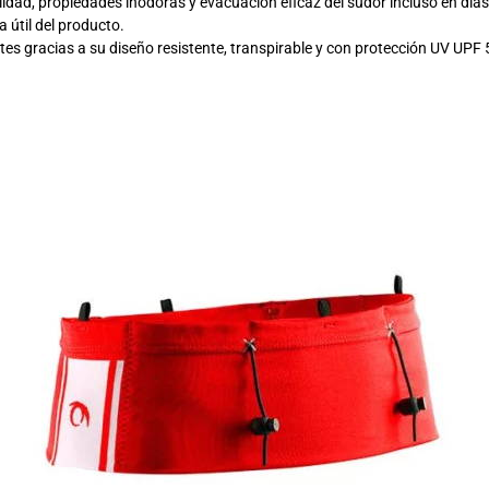
ilidad, propiedades inodoras y evacuación eficaz del sudor incluso en día
a útil del producto.
es gracias a su diseño resistente, transpirable y con protección UV UPF 