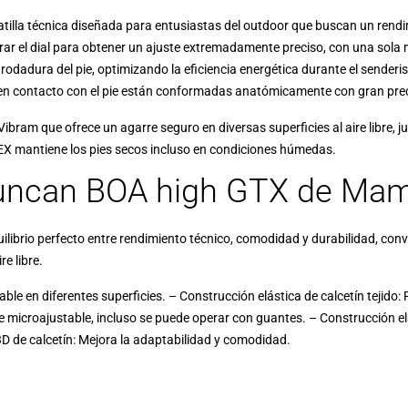
la técnica diseñada para entusiastas del outdoor que buscan un rendim
rar el dial para obtener un ajuste extremadamente preciso, con una sola
odadura del pie, optimizando la eficiencia energética durante el sende
en contacto con el pie están conformadas anatómicamente con gran prec
ram que ofrece un agarre seguro en diversas superficies al aire libre, ju
 mantiene los pies secos incluso en condiciones húmedas.
 Duncan BOA high GTX de M
rio perfecto entre rendimiento técnico, comodidad y durabilidad, convir
e libre.
ble en diferentes superficies. – Construcción elástica de calcetín tejido
e microajustable, incluso se puede operar con guantes. – Construcción 
3D de calcetín: Mejora la adaptabilidad y comodidad.