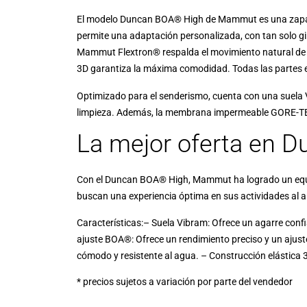
El modelo Duncan BOA® High de Mammut es una zapatil
permite una adaptación personalizada, con tan solo gi
Mammut Flextron® respalda el movimiento natural de r
3D garantiza la máxima comodidad. Todas las partes 
Optimizado para el senderismo, cuenta con una suela Vib
limpieza. Además, la membrana impermeable GORE-TEX
La mejor oferta en
Con el Duncan BOA® High, Mammut ha logrado un equilib
buscan una experiencia óptima en sus actividades al air
Características:– Suela Vibram: Ofrece un agarre confia
ajuste BOA®: Ofrece un rendimiento preciso y un ajust
cómodo y resistente al agua. – Construcción elástica 
* precios sujetos a variación por parte del vendedor