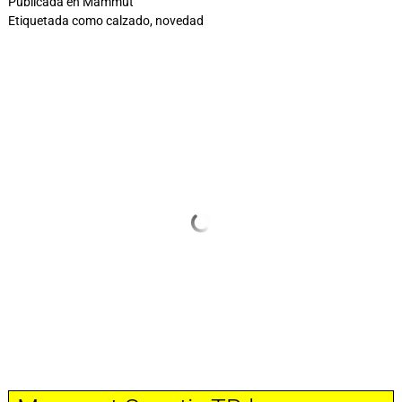
Publicada en
Mammut
Etiquetada como
calzado
,
novedad